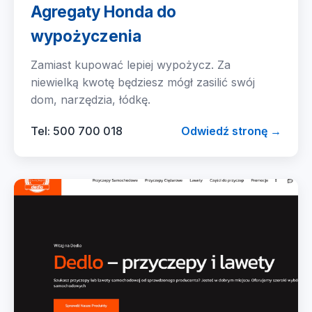
Agregaty Honda do
wypożyczenia
Zamiast kupować lepiej wypożycz. Za
niewielką kwotę będziesz mógł zasilić swój
dom, narzędzia, łódkę.
Tel: 500 700 018
Odwiedź stronę →